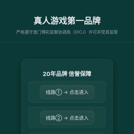
真人游戏第一品牌
严格遵守澳门博彩监察协调局（DICJ）许可并受其监管
20年品牌 信誉保障
线路① → 点击进入
线路② → 点击进入