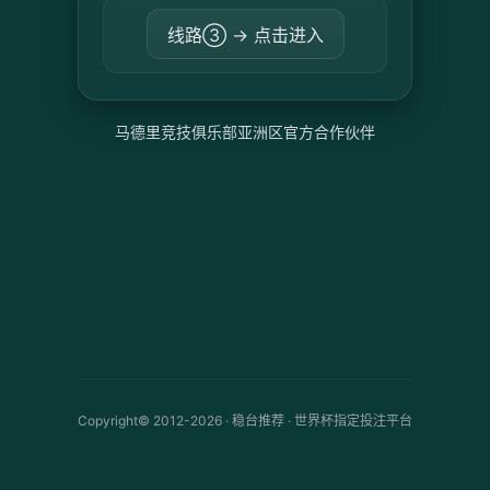
线路③ → 点击进入
马德里竞技俱乐部亚洲区官方合作伙伴
Copyright© 2012-2026 · 稳台推荐 · 世界杯指定投注平台